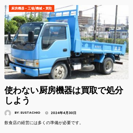
厨房機器
•
工場/機械
•
買取
使わない厨房機器は買取で処分
しよう
BY:
EUSTACHIO
2024年4月30日
飲食店の経営には多くの準備が必要です。