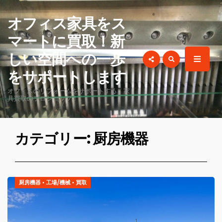
for:
オフィス家具をス
マートに買取！新
しい空間への一歩
をサポートします
オフィスのリフォームをサポートする、家
具買取のプロショップ！
カテゴリー: 厨房機器
厨房機器
•
工場/機械
•
買取