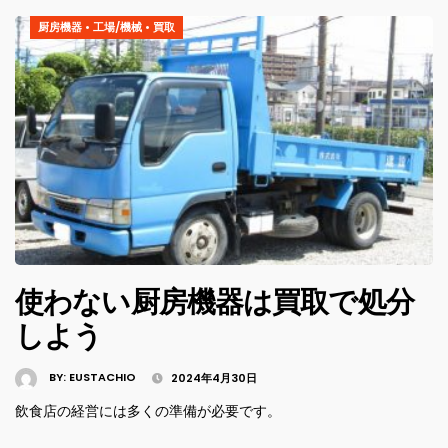
厨房機器
•
工場/機械
•
買取
使わない厨房機器は買取で処分
しよう
BY:
EUSTACHIO
2024年4月30日
飲食店の経営には多くの準備が必要です。