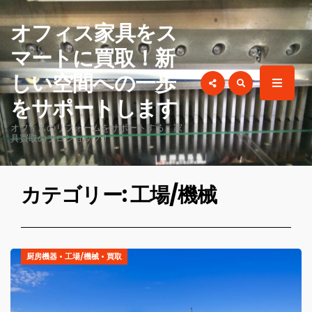
for:
オフィス家具をス
マートに買取！新
しい空間への一歩
をサポートします
オフィスのリフォームをサポートする、家
具買取のプロショップ！
カテゴリー: 工場/機械
厨房機器
•
工場/機械
•
買取